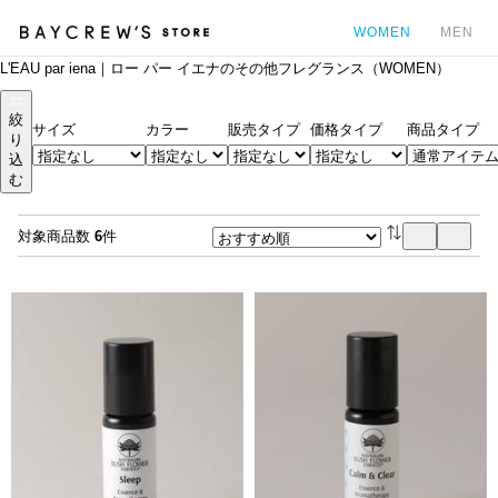
WOMEN
MEN
L'EAU par iena｜ロー パー イエナのその他フレグランス（WOMEN）
カ
絞
サイズ
カラー
販売タイプ
価格タイプ
商品タイプ
り
込
む
対象商品数
6
件