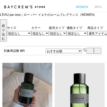
WOMEN
MEN
L'EAU par iena｜ロー パー イエナのルームフレグランス（WOMEN）
カ
絞
サイズ
カラー
販売タイプ
価格タイプ
商品タイプ
り
込
む
対象商品数
6
件