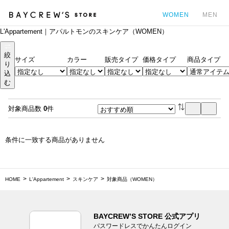
WOMEN
MEN
L'Appartement｜アパルトモンのスキンケア（WOMEN）
カ
絞
サイズ
カラー
販売タイプ
価格タイプ
商品タイプ
り
込
む
対象商品数
0
件
条件に一致する商品がありません
HOME
L'Appartement
スキンケア
対象商品（WOMEN）
BAYCREW’S STORE 公式アプリ
パスワードレスでかんたんログイン