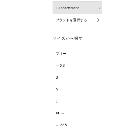
L'Appartement
ブランドを選択する
サイズから探す
フリー
～ XS
S
M
L
XL ～
～ 22.5