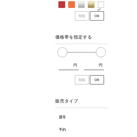
削除
OK
価格帯を指定する
円
円
削除
OK
販売タイプ
通常
予約