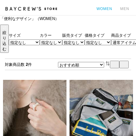
WOMEN
MEN
「便利なデザイン」（WOMEN）
カ
絞
サイズ
カラー
販売タイプ
価格タイプ
商品タイプ
り
込
む
対象商品数
2
件