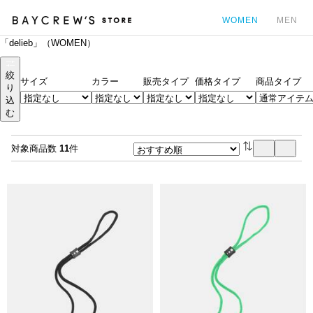
WOMEN
MEN
「delieb」（WOMEN）
カ
絞
サイズ
カラー
販売タイプ
価格タイプ
商品タイプ
り
込
む
対象商品数
11
件