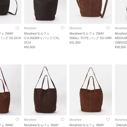
Morphee
Morphee
Morphee
フェ 2WAY
Morphee/モルフェ
Morphee/モルフェ 2WAY
Morph
 バッグ SS-DCH
CYLINDER L バッグ CYL-
SMALL TOTE バッグ SS-OBR
MEDIUM
DCH
¥31,900
OBR/O
¥50,600
¥38,500
Morphee
Morphee
Morphee
フェ 3WAY
Morphee/モルフェ 3WAY
Morphee/モルフェ 3WAY
【Morp