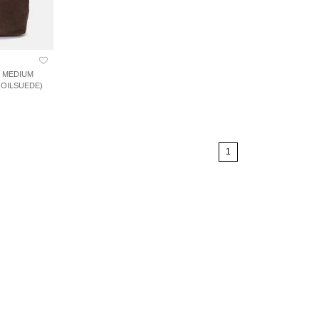
Y MEDIUM
OILSUEDE)
1