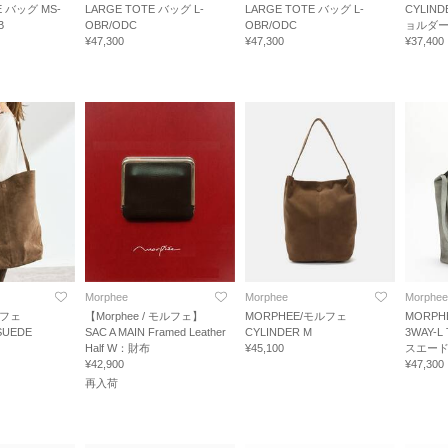
E バッグ MS-
LARGE TOTE バッグ L-
LARGE TOTE バッグ L-
CYLIND
B
OBR/ODC
OBR/ODC
ョルダ
¥47,300
¥47,300
¥37,400
Morphee
Morphee
Morphee
 モルフェ
【Morphee / モルフェ】
MORPHEE/モルフェ
MORPH
SUEDE
SAC A MAIN Framed Leather
CYLINDER M
3WAY-
Half W：財布
¥45,100
スエー
¥42,900
¥47,300
再入荷