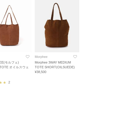
Morphee
EE(モルフェ)
Morphee 3WAY MEDIUM
L TOTE オイルスウェ
TOTE SHORT(OILSUEDE)
¥38,500
2