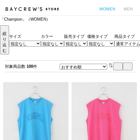
WOMEN
MEN
「Champion」（WOMEN）
カ
絞
サイズ
カラー
販売タイプ
価格タイプ
商品タイプ
り
込
む
対象商品数
100
件