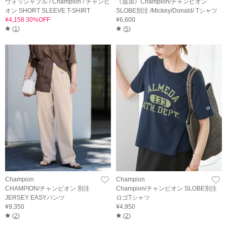
ウォッシャブル / Champion / チャンピ
《追加》Champion/チャンピオン
オン SHORT SLEEVE T-SHIRT
SLOBE別注 /Mickey/Donald/ Tシャツ
¥4,158 30%OFF
¥6,600
(
1
)
(
5
)
Champion
Champion
CHAMPION/チャンピオン 別注
Champion/チャンピオン SLOBE別注
JERSEY EASYパンツ
ロゴTシャツ
¥9,350
¥4,950
(
2
)
(
2
)