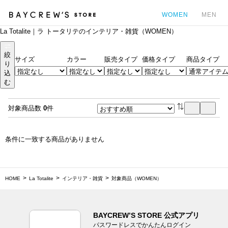
WOMEN
MEN
La Totalite｜ラ トータリテのインテリア・雑貨（WOMEN）
カ
絞
サイズ
カラー
販売タイプ
価格タイプ
商品タイプ
り
込
む
対象商品数
0
件
条件に一致する商品がありません
HOME
La Totalite
インテリア・雑貨
対象商品（WOMEN）
BAYCREW’S STORE 公式アプリ
パスワードレスでかんたんログイン