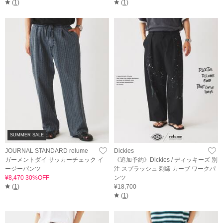
(
1
)
(
1
)
SUMMER SALE
JOURNAL STANDARD relume
Dickies
ガーメントダイ サッカーチェック イ
《追加予約》Dickies / ディッキーズ 別
ージーパンツ
注 スプラッシュ 刺繍 カーブ ワークパ
¥8,470 30%OFF
ンツ
(
1
)
¥18,700
(
1
)