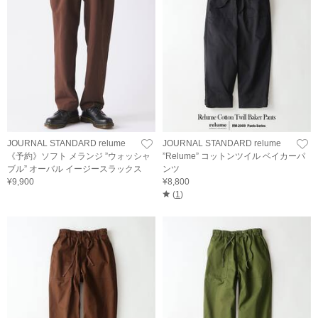
JOURNAL STANDARD relume
JOURNAL STANDARD relume
《予約》ソフト メランジ ”ウォッシャ
”Relume” コットンツイル ベイカーパ
ブル” オーバル イージースラックス
ンツ
¥9,900
¥8,800
(
1
)