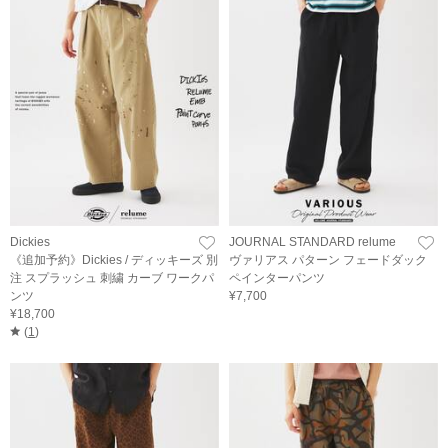
Dickies
JOURNAL STANDARD relume
《追加予約》Dickies / ディッキーズ 別
ヴァリアス パターン フェードダック
注 スプラッシュ 刺繍 カーブ ワークパ
ペインターパンツ
ンツ
¥7,700
¥18,700
(
1
)