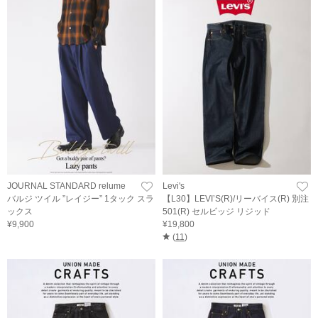
JOURNAL STANDARD relume
Levi's
バルジ ツイル ”レイジー” 1タック スラ
【L30】LEVI’S(R)/リーバイス(R) 別注
ックス
501(R) セルビッジ リジッド
¥9,900
¥19,800
(
11
)