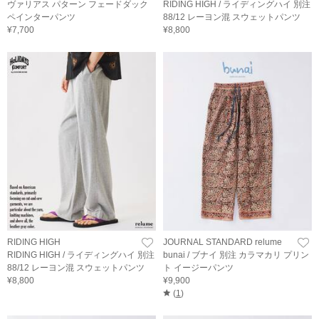
ヴァリアス パターン フェードダック
RIDING HIGH / ライディングハイ 別注
ペインターパンツ
88/12 レーヨン混 スウェットパンツ
¥7,700
¥8,800
RIDING HIGH
JOURNAL STANDARD relume
RIDING HIGH / ライディングハイ 別注
bunai / ブナイ 別注 カラマカリ プリン
88/12 レーヨン混 スウェットパンツ
ト イージーパンツ
¥8,800
¥9,900
(
1
)