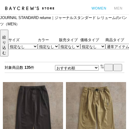
WOMEN
MEN
JOURNAL STANDARD relume｜ジャーナルスタンダード レリュームのパン
カ
ツ（MEN）
絞
サイズ
カラー
販売タイプ
価格タイプ
商品タイプ
り
込
む
対象商品数
135
件