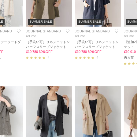
LE
SUMMER SALE
SUMMER SALE
SUMM
ANDARD
JOURNAL STANDARD
JOURNAL STANDARD
JOURNA
relume
relume
relume
ンテーラードダ
［手洗い可］リネンコットン
［手洗い可］リネンコットン
《追加2
ト
ハーフスリーブジャケット
ハーフスリーブジャケット
ケット
FF
¥10,780 30%OFF
¥10,780 30%OFF
¥10,01
1
4
4
再入荷