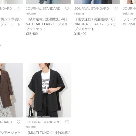
ANDARD
JOURNAL STANDARD
JOURNAL STANDARD
JOURNA
relume
relume
relume
防シワ/手洗い
［吸水速乾 / 洗濯機洗い可］
［吸水速乾 / 洗濯機洗い可］
ラミー
ラブテーラード
NATURAL FLAX ハーフスリー
NATURAL FLAX ハーフスリー
¥15,950
ブジャケット
ブジャケット
¥15,400
¥15,400
6
ANDARD
JOURNAL STANDARD
relume
ズシアージャケ
【MULTI FUNC+】接触冷感 /