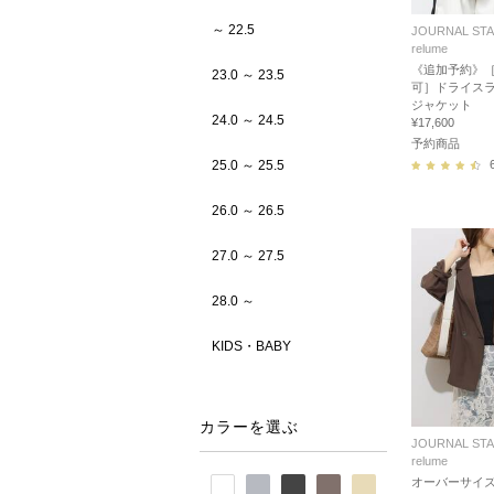
～ 22.5
JOURNAL ST
relume
《追加予約》［
23.0 ～ 23.5
可］ドライス
ジャケット
24.0 ～ 24.5
¥17,600
予約商品
25.0 ～ 25.5
26.0 ～ 26.5
27.0 ～ 27.5
28.0 ～
KIDS・BABY
カラーを選ぶ
JOURNAL ST
relume
オーバーサイ