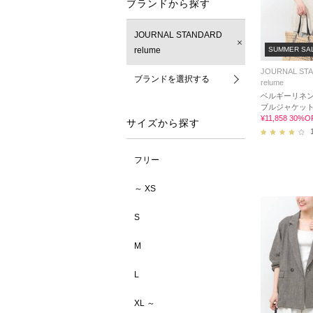
ブランドから探す
JOURNAL STANDARD
relume
SUMMER SA
JOURNAL ST
ブランドを選択する
relume
ベルギーリネ
ブルジャケッ
¥11,858 30%O
サイズから探す
フリー
～ XS
S
M
L
XL ～