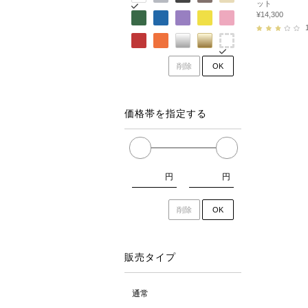
ット
¥14,300
削除
OK
価格帯を指定する
円
円
削除
OK
販売タイプ
通常