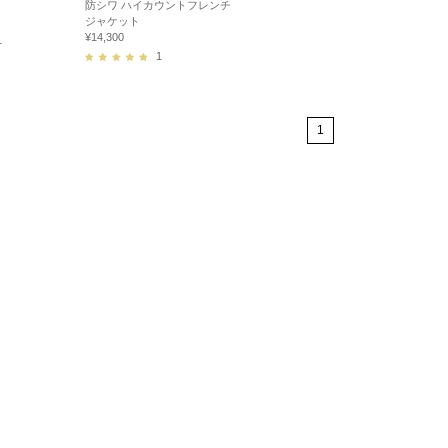
防シワ ハイカウントフレンチ
ジャケット
¥14,300
1
1
1