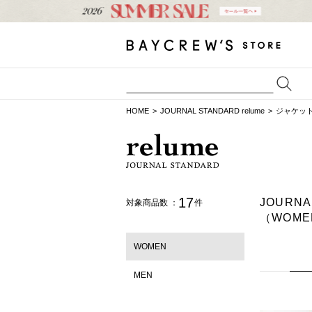
HOME
JOURNAL STANDARD relume
ジャケッ
17
JOURN
対象商品数 ：
件
（WOME
WOMEN
MEN