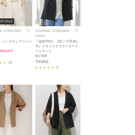
ER SALE
L STANDARD
JOURNAL STANDARD
relume
》シングルシアージャ
《追加予約》［防シワ/手洗い
可］ドライスラブテーラード
0 30%OFF
ジャケット
¥17,600
予約商品
10
6