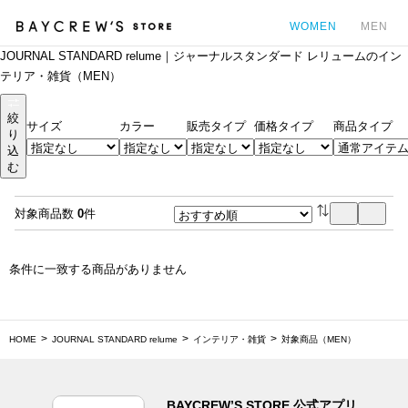
WOMEN
MEN
JOURNAL STANDARD relume｜ジャーナルスタンダード レリュームのイン
カ
テリア・雑貨（MEN）
絞
サイズ
カラー
販売タイプ
価格タイプ
商品タイプ
り
込
む
対象商品数
0
件
条件に一致する商品がありません
HOME
JOURNAL STANDARD relume
インテリア・雑貨
対象商品（MEN）
BAYCREW’S STORE 公式アプリ