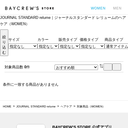
WOMEN
MEN
JOURNAL STANDARD relume｜ジャーナルスタンダード レリュームのヘア
カ
ケア（WOMEN）
絞
サイズ
カラー
販売タイプ
価格タイプ
商品タイプ
り
込
む
対象商品数
0
件
条件に一致する商品がありません
HOME
JOURNAL STANDARD relume
ヘアケア
対象商品（WOMEN）
BAYCREW’S STORE 公式アプリ