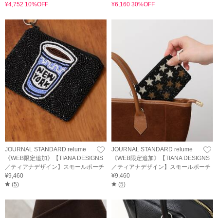
¥4,752 10%OFF
¥6,160 30%OFF
JOURNAL STANDARD relume
JOURNAL STANDARD relume
《WEB限定追加》【TIANA DESIGNS
《WEB限定追加》【TIANA DESIGNS
／ティアナデザイン】スモールポーチ
／ティアナデザイン】スモールポーチ
¥9,460
¥9,460
(
5
)
(
5
)