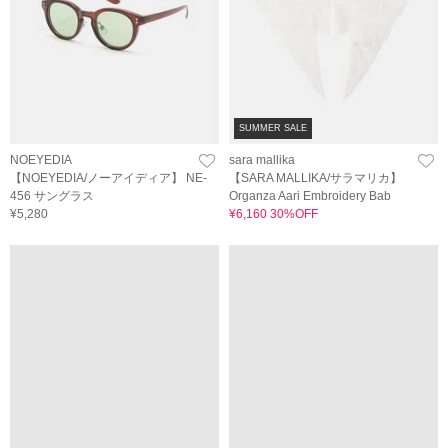
SUMMER SALE
NOEYEDIA
sara mallika
【NOEYEDIA/ノーアイディア】 NE-
【SARA MALLIKA/サラマリカ】
456 サングラス
Organza Aari Embroidery Bab
¥5,280
¥6,160 30%OFF