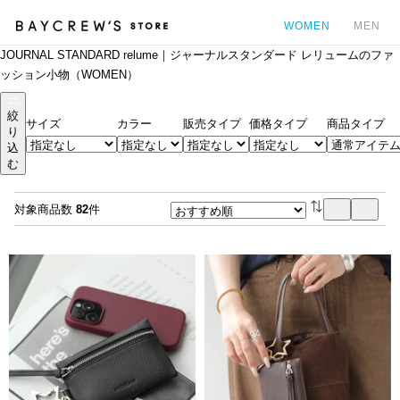
WOMEN
MEN
JOURNAL STANDARD relume｜ジャーナルスタンダード レリュームのファ
カ
ッション小物（WOMEN）
絞
サイズ
カラー
販売タイプ
価格タイプ
商品タイプ
り
込
む
対象商品数
82
件