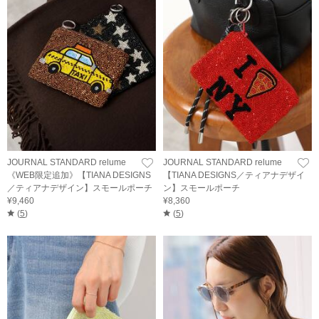
JOURNAL STANDARD relume
JOURNAL STANDARD relume
《WEB限定追加》【TIANA DESIGNS
【TIANA DESIGNS／ティアナデザイ
／ティアナデザイン】スモールポーチ
ン】スモールポーチ
¥9,460
¥8,360
(
5
)
(
5
)