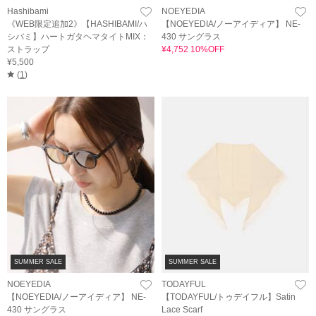
Hashibami
NOEYEDIA
《WEB限定追加2》【HASHIBAMI/ハ
【NOEYEDIA/ノーアイディア】 NE-
シバミ】ハートガタヘマタイトMIX：
430 サングラス
ストラップ
¥4,752 10%OFF
¥5,500
(
1
)
SUMMER SALE
SUMMER SALE
NOEYEDIA
TODAYFUL
【NOEYEDIA/ノーアイディア】 NE-
【TODAYFUL/トゥデイフル】Satin
430 サングラス
Lace Scarf