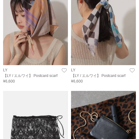
LY
LY
【LY / エルワイ】 Postcard scarf
【LY / エルワイ】 Postcard scarf
¥6,600
¥6,600