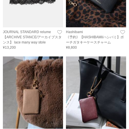
JOURNAL STANDARD relume
Hashibami
【ARCHIVE STANCE/アーカイブスタ
《予約》【HASHIBAMI/ハシバミ】ポ
ンス】 lace many way stole
ーチガタキーケースチャーム
¥13,200
¥8,800