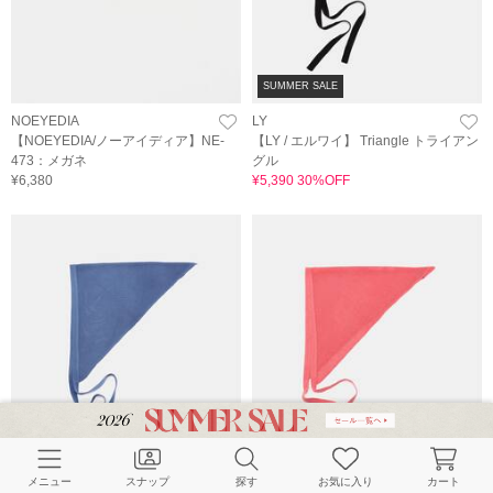
SUMMER SALE
NOEYEDIA
LY
【NOEYEDIA/ノーアイディア】NE-
【LY / エルワイ】 Triangle トライアン
473：メガネ
グル
¥6,380
¥5,390 30%OFF
SUMMER SALE
SUMMER SALE
メニュー
スナップ
探す
お気に入り
カート