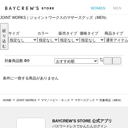
WOMEN
MEN
JOINT WORKS｜ジョイントワークスのマザーズグッズ（MEN）
カ
絞
サイズ
カラー
販売タイプ
価格タイプ
商品タイプ
り
込
む
対象商品数
0
件
条件に一致する商品がありません
HOME
JOINT WORKS
ママ／ベビー・キッズ
マザーズグッズ
対象商品（MEN）
BAYCREW’S STORE 公式アプリ
パスワードレスでかんたんログイン