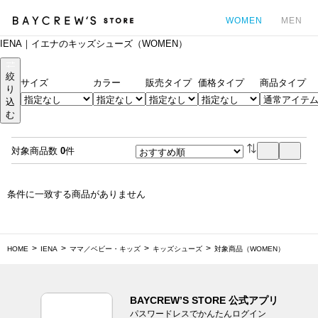
WOMEN
MEN
IENA｜イエナのキッズシューズ（WOMEN）
カ
絞
サイズ
カラー
販売タイプ
価格タイプ
商品タイプ
り
込
む
対象商品数
0
件
条件に一致する商品がありません
HOME
IENA
ママ／ベビー・キッズ
キッズシューズ
対象商品（WOMEN）
BAYCREW’S STORE 公式アプリ
パスワードレスでかんたんログイン