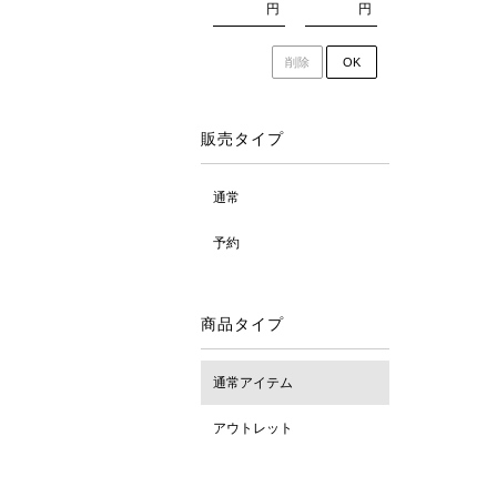
円
円
削除
OK
販売タイプ
通常
予約
商品タイプ
通常アイテム
アウトレット