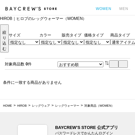
WOMEN
MEN
HIROB｜ヒロブのレッグウォーマー（WOMEN）
カ
絞
サイズ
カラー
販売タイプ
価格タイプ
商品タイプ
り
込
む
対象商品数
0
件
条件に一致する商品がありません
HOME
HIROB
レッグウェア
レッグウォーマー
対象商品（WOMEN）
BAYCREW’S STORE 公式アプリ
パスワードレスでかんたんログイン