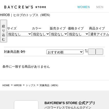
WOMEN
MEN
HIROB｜ヒロブのトップス（MEN）
カ
絞
サイズ
カラー
販売タイプ
価格タイプ
商品タイプ
り
込
む
対象商品数
0
件
条件に一致する商品がありません
HOME
HIROB
トップス
対象商品（MEN）
BAYCREW’S STORE 公式アプリ
パスワードレスでかんたんログイン