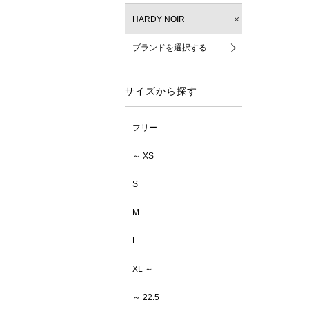
HARDY NOIR
ブランドを選択する
サイズから探す
フリー
～ XS
S
M
L
XL ～
～ 22.5