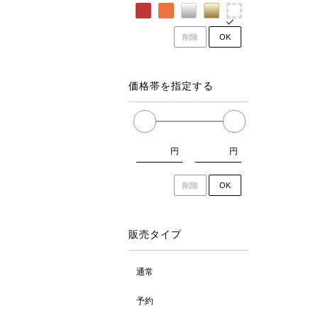
削除
OK
価格帯を指定する
円
円
削除
OK
販売タイプ
通常
予約