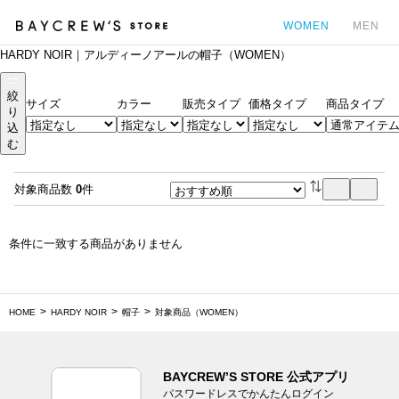
WOMEN
MEN
HARDY NOIR｜アルディーノアールの帽子（WOMEN）
カ
絞
サイズ
カラー
販売タイプ
価格タイプ
商品タイプ
り
込
む
対象商品数
0
件
条件に一致する商品がありません
HOME
HARDY NOIR
帽子
対象商品（WOMEN）
BAYCREW’S STORE 公式アプリ
パスワードレスでかんたんログイン