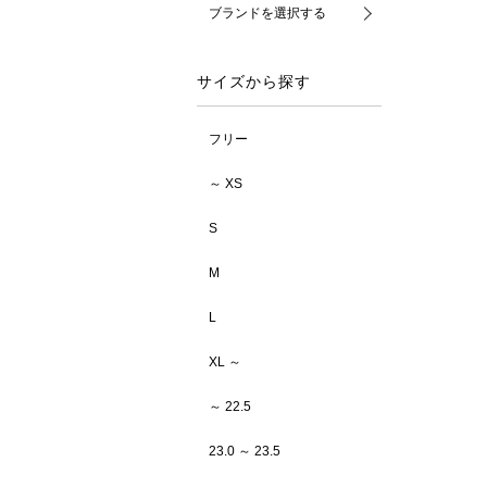
ブランドを選択する
サイズから探す
フリー
～ XS
S
M
L
XL ～
～ 22.5
23.0 ～ 23.5