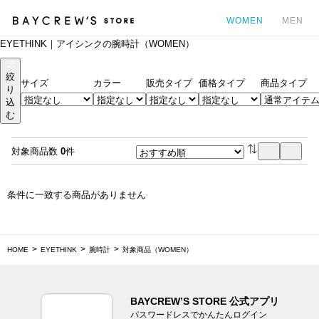
WOMEN
MEN
EYETHINK｜アイシンクの腕時計（WOMEN）
カ
絞
サイズ
カラー
販売タイプ
価格タイプ
商品タイプ
り
込
む
対象商品数
0
件
条件に一致する商品がありません
HOME
EYETHINK
腕時計
対象商品（WOMEN）
BAYCREW’S STORE 公式アプリ
パスワードレスでかんたんログイン