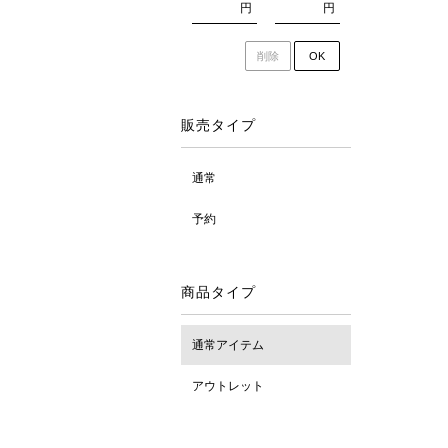
円
円
削除
OK
販売タイプ
通常
予約
商品タイプ
通常アイテム
アウトレット