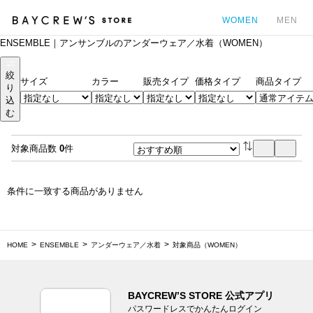
WOMEN
MEN
ENSEMBLE｜アンサンブルのアンダーウェア／水着（WOMEN）
カ
絞
サイズ
カラー
販売タイプ
価格タイプ
商品タイプ
り
込
む
対象商品数
0
件
条件に一致する商品がありません
HOME
ENSEMBLE
アンダーウェア／水着
対象商品（WOMEN）
BAYCREW’S STORE 公式アプリ
パスワードレスでかんたんログイン