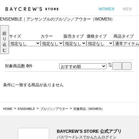
WOMEN
MEN
ENSEMBLE｜アンサンブルのブルゾン／アウター（WOMEN）
カ
絞
サイズ
カラー
販売タイプ
価格タイプ
商品タイプ
り
込
む
対象商品数
0
件
条件に一致する商品がありません
HOME
ENSEMBLE
ブルゾン／アウター
対象商品（WOMEN）
BAYCREW’S STORE 公式アプリ
パスワードレスでかんたんログイン