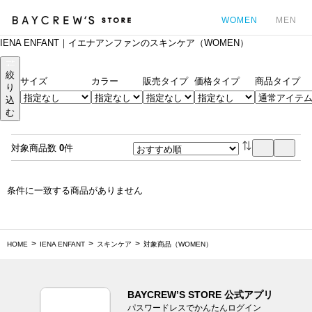
WOMEN
MEN
IENA ENFANT｜イエナアンファンのスキンケア（WOMEN）
カ
絞
サイズ
カラー
販売タイプ
価格タイプ
商品タイプ
り
込
む
対象商品数
0
件
条件に一致する商品がありません
HOME
IENA ENFANT
スキンケア
対象商品（WOMEN）
BAYCREW’S STORE 公式アプリ
パスワードレスでかんたんログイン