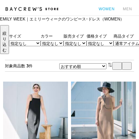
WOMEN
MEN
EMILY WEEK｜エミリーウィークのワンピース･ドレス（WOMEN）
カ
絞
サイズ
カラー
販売タイプ
価格タイプ
商品タイプ
り
込
む
対象商品数
3
件