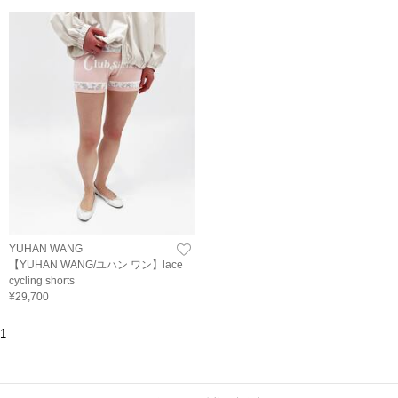
YUHAN WANG
【YUHAN WANG/ユハン ワン】lace
cycling shorts
¥29,700
1