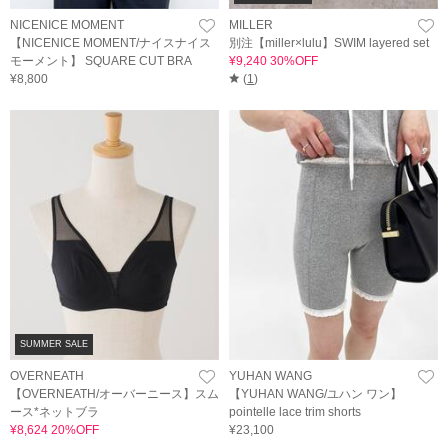
NICENICE MOMENT
MILLER
【NICENICE MOMENT/ナイスナイス
別注【miller×lulu】SWIM layered set
モーメント】 SQUARE CUT BRA
¥9,240 30%OFF
¥8,800
(
1
)
SUMMER SALE
OVERNEATH
YUHAN WANG
【OVERNEATH/オーバーニース】スム
【YUHAN WANG/ユハン ワン】
ース*ネットブラ
pointelle lace trim shorts
¥8,624 20%OFF
¥23,100