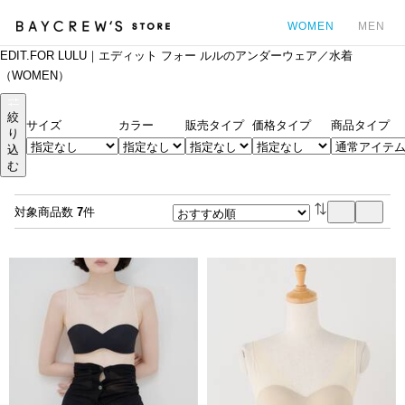
WOMEN
MEN
EDIT.FOR LULU｜エディット フォー ルルのアンダーウェア／水着
カ
（WOMEN）
絞
サイズ
カラー
販売タイプ
価格タイプ
商品タイプ
り
込
む
対象商品数
7
件