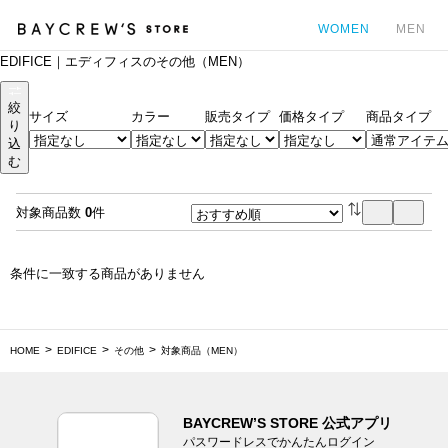
WOMEN
MEN
EDIFICE｜エディフィスのその他（MEN）
カ
絞
サイズ
カラー
販売タイプ
価格タイプ
商品タイプ
り
込
む
対象商品数
0
件
条件に一致する商品がありません
HOME
EDIFICE
その他
対象商品（MEN）
BAYCREW’S STORE 公式アプリ
パスワードレスでかんたんログイン