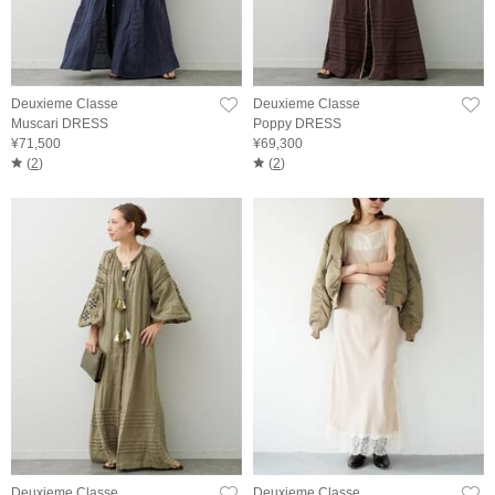
Deuxieme Classe
Deuxieme Classe
Muscari DRESS
Poppy DRESS
¥71,500
¥69,300
(
2
)
(
2
)
Deuxieme Classe
Deuxieme Classe