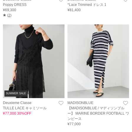
Poppy DRESS
*Lace Trimmed ドレス 1
¥69,300
¥81,400
(
2
)
SUMMER SALE
Deuxieme Classe
MADISONBLUE
TULLE LACE キャミソール
【MADISONBLUE / マディソンブル
¥77,000 30%OFF
ー】 MARINE BORDER FOOTBALL ワ
ンピース
¥77,000