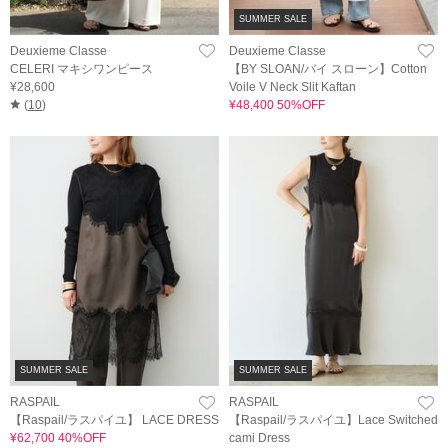
SUMMER SALE
Deuxieme Classe
Deuxieme Classe
CELERI マキシワンピース
【BY SLOAN/バイ スローン】Cotton
¥28,600
Voile V Neck Slit Kaftan
(
10
)
¥48,400 50%OFF
SUMMER SALE
SUMMER SALE
RASPAIL
RASPAIL
【Raspail/ラスパイユ】 LACE DRESS
【Raspail/ラスパイユ】Lace Switched
¥62,700 40%OFF
cami Dress