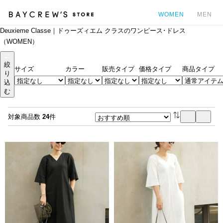
WOMEN
MEN
Deuxieme Classe｜ドゥーズィエム クラスのワンピース･ドレス
カ
（WOMEN）
絞
サイズ
カラー
販売タイプ
価格タイプ
商品タイプ
り
込
む
対象商品数
24
件