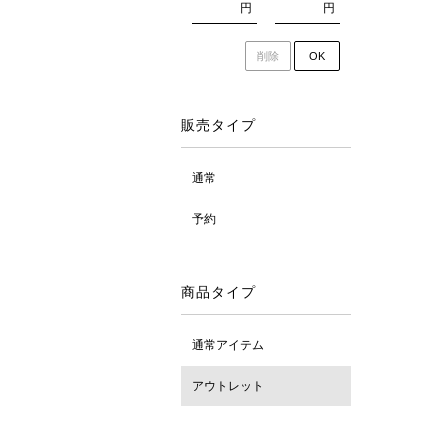
円
円
削除
OK
販売タイプ
通常
予約
商品タイプ
通常アイテム
アウトレット