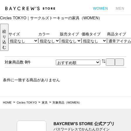
WOMEN
MEN
Circles TOKYO｜サークルズトーキョーの家具（WOMEN）
カ
絞
サイズ
カラー
販売タイプ
価格タイプ
商品タイプ
り
込
む
対象商品数
0
件
条件に一致する商品がありません
HOME
Circles TOKYO
家具
対象商品（WOMEN）
BAYCREW’S STORE 公式アプリ
パスワードレスでかんたんログイン