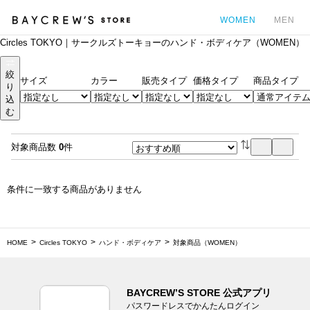
WOMEN
MEN
Circles TOKYO｜サークルズトーキョーのハンド・ボディケア（WOMEN）
カ
絞
サイズ
カラー
販売タイプ
価格タイプ
商品タイプ
り
込
む
対象商品数
0
件
条件に一致する商品がありません
HOME
Circles TOKYO
ハンド・ボディケア
対象商品（WOMEN）
BAYCREW’S STORE 公式アプリ
パスワードレスでかんたんログイン