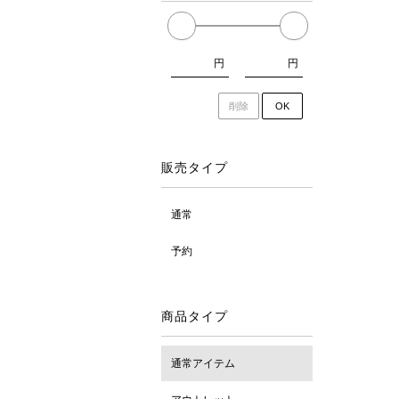
円
円
削除
OK
販売タイプ
通常
予約
商品タイプ
通常アイテム