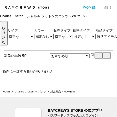
WOMEN
MEN
Charles Chaton｜シャルル シャトンのパンツ（WOMEN）
カ
絞
サイズ
カラー
販売タイプ
価格タイプ
商品タイプ
り
込
む
対象商品数
0
件
条件に一致する商品がありません
HOME
Charles Chaton
パンツ
対象商品（WOMEN）
BAYCREW’S STORE 公式アプリ
パスワードレスでかんたんログイン