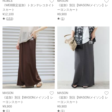
NOBLE
MASON
《WEB限定追加》トタンテレコタイト
《追加》別注【MASON/メイソン】レ
スカート
ーヨンスカート
¥12,100
¥9,900
(
153
)
(
1
)
MASON
MASON
《追加》別注【MASON/メイソン】レ
《追加》別注【MASON/メイソン】レ
ーヨンスカート
ーヨンスカート
¥9,900
¥9,900
(
1
)
(
1
)