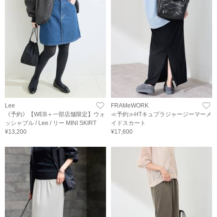
Lee
FRAMeWORK
《予約》【WEB＋一部店舗限定】ウォ
≪予約≫HTキュプラジャージーマーメ
ッシャブル / Lee / リー MINI SKIRT
イドスカート
¥13,200
¥17,600