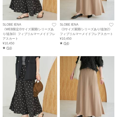
SLOBE IENA
SLOBE IENA
《WEB限定/3サイズ展開/シリーズあ
《3サイズ展開/シリーズあり/追加2》
り/追加3》フィブリルマーメイドフレ
フィブリルマーメイドフレアスカート
アスカート
¥10,450
¥10,450
(
54
)
(
54
)