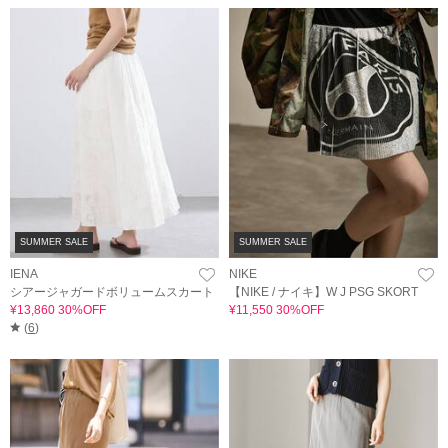
SUMMER SALE
SUMMER SALE
IENA
NIKE
シアージャガードボリュームスカート
【NIKE / ナイキ】W J PSG SKORT
¥13,860 30%OFF
¥11,550 30%OFF
(
6
)