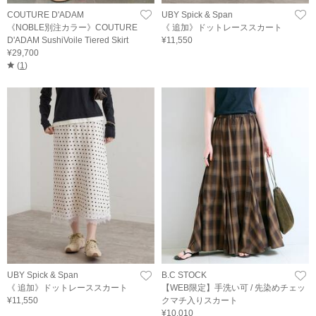
COUTURE D'ADAM
UBY Spick & Span
《NOBLE別注カラー》COUTURE
《 追加》ドットレーススカート
D'ADAM SushiVoile Tiered Skirt
¥11,550
¥29,700
(
1
)
UBY Spick & Span
B.C STOCK
《 追加》ドットレーススカート
【WEB限定】手洗い可 / 先染めチェッ
¥11,550
クマチ入りスカート
¥10,010