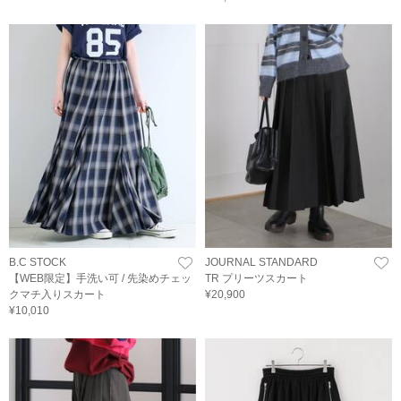
B.C STOCK
JOURNAL STANDARD
【WEB限定】手洗い可 / 先染めチェッ
TR プリーツスカート
クマチ入りスカート
¥20,900
¥10,010