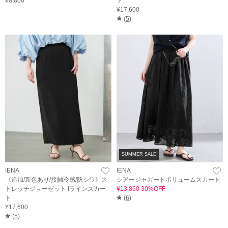
¥8,800
ト
¥17,600
(
5
)
SUMMER SALE
IENA
IENA
《追加/新色あり/接触冷感/防シワ》ス
シアージャガードボリュームスカート
トレッチジョーゼット Iラインスカー
¥13,860 30%OFF
ト
(
6
)
¥17,600
(
5
)