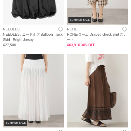
SUMMER SALE
NEEDLES
ROHE
NEEDLES / ニードルズ Balloon Track
ROHE/ローエ Draped check skirt スカ
Skirt - Bright Jersey
ート
¥27,500
¥63,910 30%OFF
SUMMER SALE