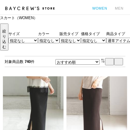
WOMEN
MEN
スカート（WOMEN）
カ
絞
サイズ
カラー
販売タイプ
価格タイプ
商品タイプ
り
込
む
対象商品数
740
件