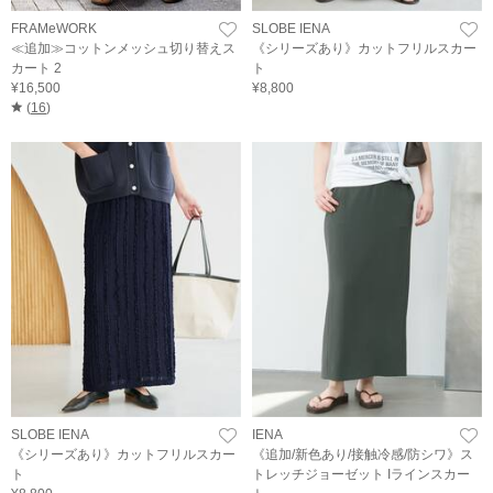
FRAMeWORK
SLOBE IENA
≪追加≫コットンメッシュ切り替えス
《シリーズあり》カットフリルスカー
カート 2
ト
¥16,500
¥8,800
(
16
)
SLOBE IENA
IENA
《シリーズあり》カットフリルスカー
《追加/新色あり/接触冷感/防シワ》ス
ト
トレッチジョーゼット Iラインスカー