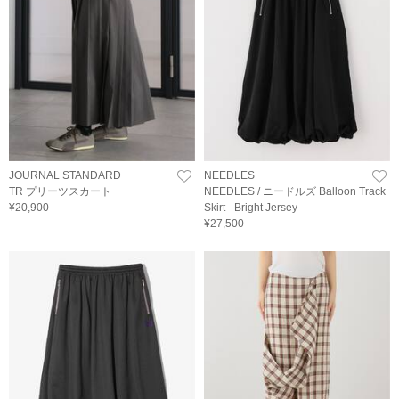
JOURNAL STANDARD
NEEDLES
TR プリーツスカート
NEEDLES / ニードルズ Balloon Track
¥20,900
Skirt - Bright Jersey
¥27,500