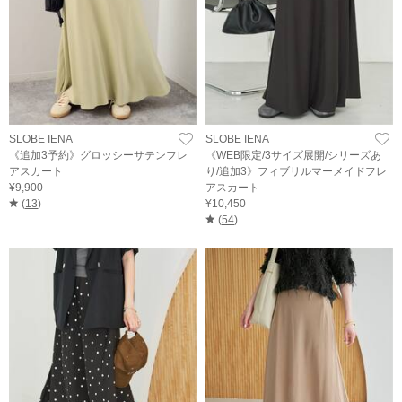
SLOBE IENA
SLOBE IENA
《追加3予約》グロッシーサテンフレ
《WEB限定/3サイズ展開/シリーズあ
アスカート
り/追加3》フィブリルマーメイドフレ
¥9,900
アスカート
(
13
)
¥10,450
(
54
)