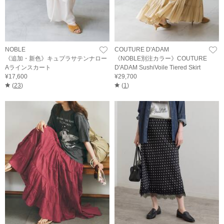
NOBLE
COUTURE D'ADAM
《追加・新色》キュプラサテンナロー
《NOBLE別注カラー》COUTURE
Aラインスカート
D'ADAM SushiVoile Tiered Skirt
¥17,600
¥29,700
(
23
)
(
1
)