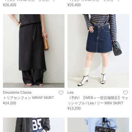
¥26,400
¥26,400
Deuxieme Classe
Lee
トリアセシフォン WRAP SKIRT
《予約》【WEB＋一部店舗限定】ウォ
¥24,200
ッシャブル / Lee / リー MINI SKIRT
¥13,200