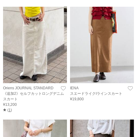
Oriens JOURNAL STANDARD
IENA
《追加2》セルフカットロングデニム
スエードライクIラインスカート
スカート
¥19,800
¥13,200
(
1
)