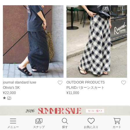
journal standard luxe
OUTDOOR PRODUCTS
Olivia's SK
PLAIDパターンスカート
¥22,000
¥11,000
(
2
)
メニュー
スナップ
探す
お気に入り
カート