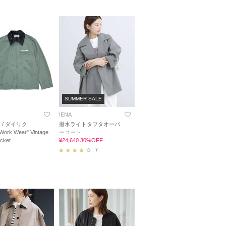
SUMMER SALE
U
IENA
U / ダイリク
撥水ライトタフタオーバ
 Work Wear" Vintage
ーコート
cket
¥24,640 30%OFF
7