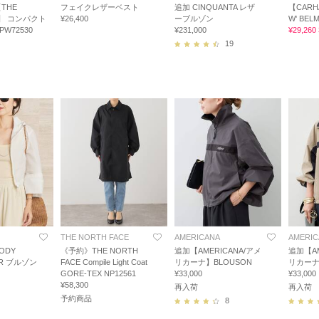
THE
フェイクレザーベスト
追加 CINQUANTA レザ
【CARH
E】 コンパクト
¥26,400
ーブルゾン
W' BEL
W72530
¥231,000
¥29,26
19
THE NORTH FACE
AMERICANA
AMERIC
OODY
《予約》THE NORTH
追加【AMERICANA/アメ
追加【AM
ER ブルゾン
FACE Compile Light Coat
リカーナ】BLOUSON
リカーナ
GORE-TEX NP12561
¥33,000
¥33,000
¥58,300
再入荷
再入荷
予約商品
8