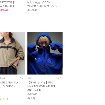
ARTT WIP 】
le / ル 別注 HOODY
MAR JACKET
WINDBREAKER ブルゾン
0 30%OFF
¥31,900
ANA
NIKE
ERICANA/アメ
【NIKE / ナイキ】PSG
】BLOUSON
MNK TCHWVN WR JKT
ANTHM HM
¥28,600
再入荷
8