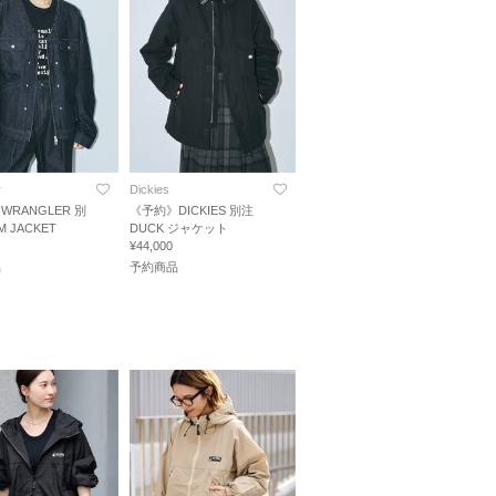
r
Dickies
WRANGLER 別
《予約》DICKIES 別注
M JACKET
DUCK ジャケット
¥44,000
品
予約商品