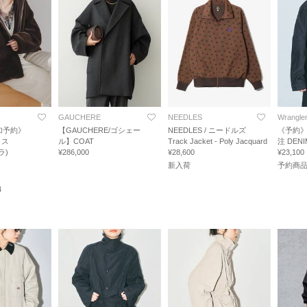
GAUCHERE
NEEDLES
Wrangle
加予約》
【GAUCHERE/ゴシェー
NEEDLES / ニードルズ
《予約》
ラス
ル】COAT
Track Jacket - Poly Jacquard
注 DENI
ラ)
¥286,000
¥28,600
¥23,100
新入荷
予約商
4