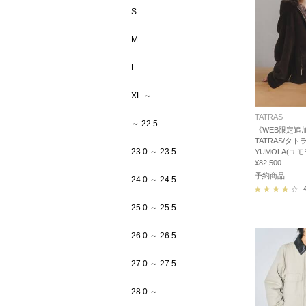
S
M
L
XL ～
TATRAS
～ 22.5
《WEB限定追
TATRAS/タト
23.0 ～ 23.5
YUMOLA(ユモ
¥82,500
予約商品
24.0 ～ 24.5
25.0 ～ 25.5
26.0 ～ 26.5
27.0 ～ 27.5
28.0 ～