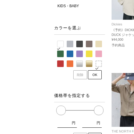
KIDS・BABY
Dickies
カラーを選ぶ
《予約》DICKI
DUCK ジャケ
¥44,000
予約商品
削除
OK
価格帯を指定する
円
円
THE NORTH 