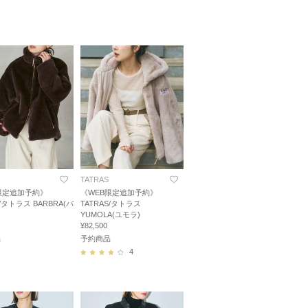
TATRAS
限定追加予約》
《WEB限定追加予約》
S/タトラス BARBRA(バ
TATRAS/タトラス
YUMOLA(ユモラ)
¥82,500
品
予約商品
4