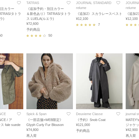
TATRAS
JOURNAL STANDARD
JOURNA
relume
relume
別注カラー
《追加予約・別注カラー
TRAS/タトラ
＆新色あり》TATRAS/タトラ
《追加2》スカラレースベスト
《追加2
ラ)
ス LUELA(ルエラ)
¥12,100
¥12,100
¥72,600
7
予約商品
50
50
NCE
Spick & Span
Deuxieme Classe
journal 
NCE / ア
《一部店舗+WEB限定》
《予約》Snob Coat
MATEY
ale suede
Glyph Curly Fur Blouson
¥121,000
ジャケ
¥74,800
¥42,900
予約商品
再入荷
再入荷