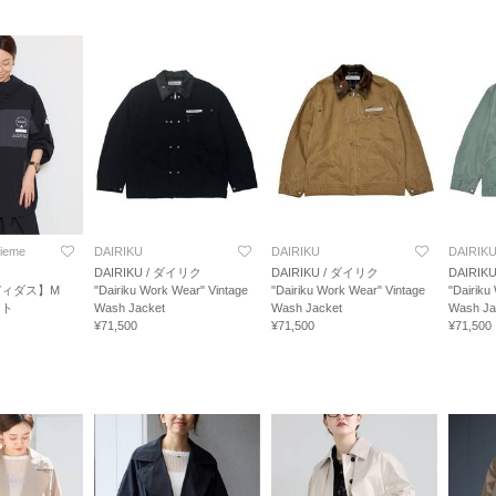
ieme
DAIRIKU
DAIRIKU
DAIRIK
DAIRIKU / ダイリク
DAIRIKU / ダイリク
DAIRIK
アディダス】M
"Dairiku Work Wear" Vintage
"Dairiku Work Wear" Vintage
"Dairiku
ット
Wash Jacket
Wash Jacket
Wash Ja
¥71,500
¥71,500
¥71,500