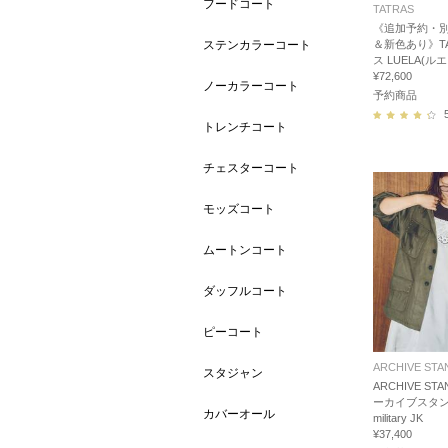
フードコート
TATRAS
《追加予約・
ステンカラーコート
＆新色あり》TA
ス LUELA(ルエ
¥72,600
ノーカラーコート
予約商品
トレンチコート
チェスターコート
モッズコート
ムートンコート
ダッフルコート
ピーコート
ARCHIVE STA
スタジャン
ARCHIVE STA
ーカイブスタンス f
カバーオール
military JK
¥37,400