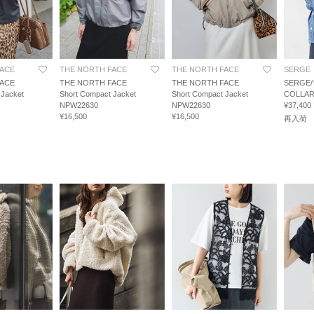
FACE
THE NORTH FACE
THE NORTH FACE
SERGE
FACE
THE NORTH FACE
THE NORTH FACE
SERGE
 Jacket
Short Compact Jacket
Short Compact Jacket
COLLAR
NPW22630
NPW22630
¥37,400
¥16,500
¥16,500
再入荷