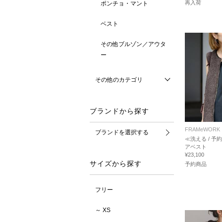
再入荷
ポンチョ・マント
ベスト
その他ブルゾン／アウタ
ー
その他のカテゴリ
ブランドから探す
FRAMeWORK
ブランドを選択する
≪洗える / 予
アベスト
¥23,100
サイズから探す
予約商品
フリー
～ XS