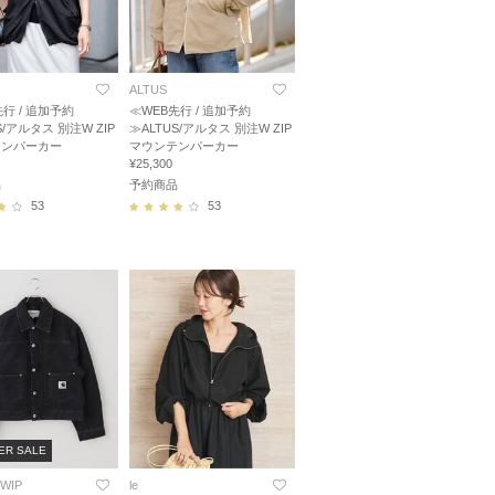
ALTUS
行 / 追加予約
≪WEB先行 / 追加予約
S/アルタス 別注W ZIP
≫ALTUS/アルタス 別注W ZIP
テンパーカー
マウンテンパーカー
¥25,300
品
予約商品
53
53
ER SALE
 WIP
le