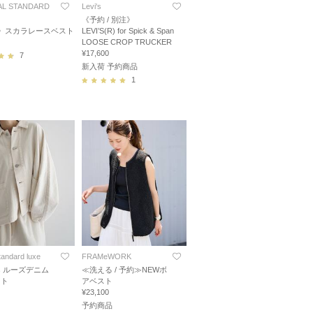
L STANDARD
Levi's
《予約 / 別注》
》スカラレースベスト
LEVI’S(R) for Spick & Span
LOOSE CROP TRUCKER
¥17,600
7
新入荷 予約商品
1
standard luxe
FRAMeWORK
's ルーズデニム
≪洗える / 予約≫NEWボ
ット
アベスト
¥23,100
予約商品