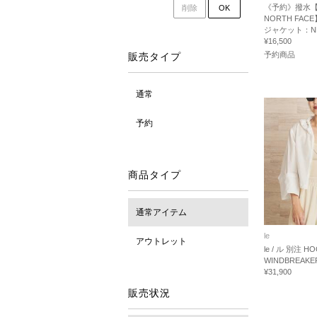
《予約》撥水【
削除
OK
NORTH FAC
ジャケット：NP
¥16,500
予約商品
販売タイプ
通常
予約
商品タイプ
通常アイテム
le
アウトレット
le / ル 別注 H
WINDBREAK
¥31,900
販売状況