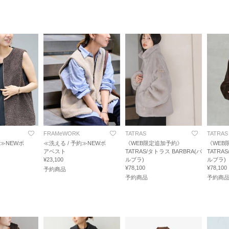
FRAMeWORK
TATRAS
TATRAS
約≫NEWボ
≪洗える / 予約≫NEWボ
《WEB限定追加予約》
《WEB
アベスト
TATRAS/タトラス BARBRA(バ
TATRA
¥23,100
ルブラ)
ルブラ)
¥78,100
¥78,100
予約商品
予約商品
予約商