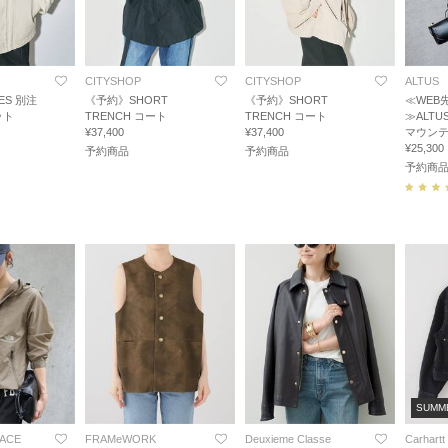
CITYSHOP
CITYSHOP
ALTUS
ES 別注
《予約》SHORT
《予約》SHORT
≪WEB先
ット
TRENCH コート
TRENCH コート
≫ALTU
¥37,400
¥37,400
マウン
¥25,300
予約商品
予約商品
予約商
SUMM
FACE
FRAMeWORK
Deuxieme Classe
Carhartt