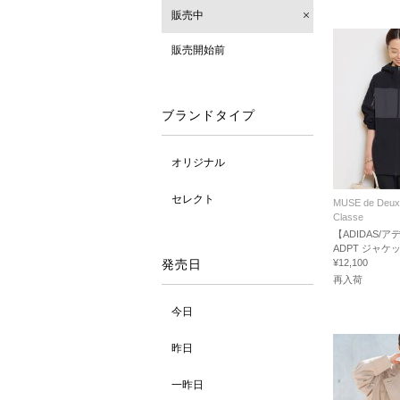
販売中
販売開始前
ブランドタイプ
オリジナル
セレクト
MUSE de Deux
Classe
【ADIDAS/
ADPT ジャケ
発売日
¥12,100
再入荷
今日
昨日
一昨日