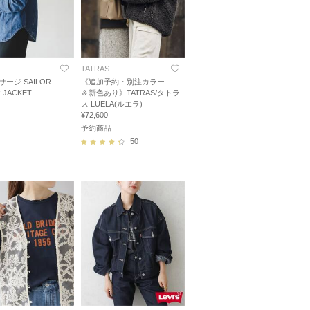
TATRAS
/サージ SAILOR
《追加予約・別注カラー
 JACKET
＆新色あり》TATRAS/タトラ
ス LUELA(ルエラ)
¥72,600
予約商品
50