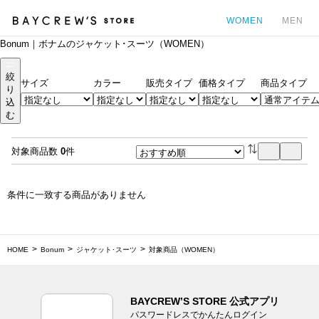
WOMEN
MEN
Bonum｜ボナムのジャケット･スーツ（WOMEN）
カ
絞
サイズ
カラー
販売タイプ
価格タイプ
商品タイプ
り
込
む
対象商品数
0
件
条件に一致する商品がありません
HOME
Bonum
ジャケット･スーツ
対象商品（WOMEN）
BAYCREW’S STORE 公式アプリ
パスワードレスでかんたんログイン