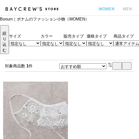
WOMEN
MEN
Bonum｜ボナムのファッション小物（WOMEN）
カ
絞
サイズ
カラー
販売タイプ
価格タイプ
商品タイプ
り
込
む
対象商品数
1
件