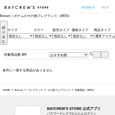
WOMEN
MEN
Bonum｜ボナムのその他フレグランス（MEN）
カ
絞
サイズ
カラー
販売タイプ
価格タイプ
商品タイプ
り
込
む
対象商品数
0
件
条件に一致する商品がありません
HOME
Bonum
フレグランス
その他フレグランス
対象商品（MEN）
BAYCREW’S STORE 公式アプリ
パスワードレスでかんたんログイン