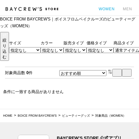
WOMEN
MEN
BOICE FROM BAYCREW'S｜ボイスフロムベイクルーズのビューティーグ
カ
ッズ（WOMEN）
絞
サイズ
カラー
販売タイプ
価格タイプ
商品タイプ
り
込
む
対象商品数
0
件
条件に一致する商品がありません
HOME
BOICE FROM BAYCREW'S
ビューティーグッズ
対象商品（WOMEN）
BAYCREW’S STORE 公式アプリ