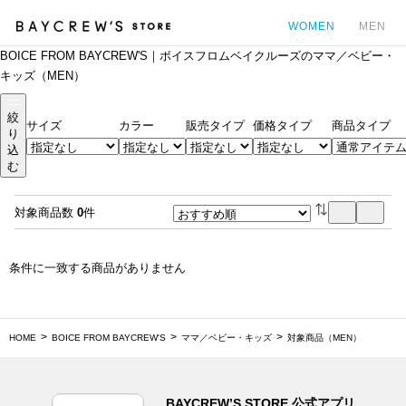
WOMEN
MEN
BOICE FROM BAYCREW'S｜ボイスフロムベイクルーズのママ／ベビー・
カ
キッズ（MEN）
絞
サイズ
カラー
販売タイプ
価格タイプ
商品タイプ
り
込
む
対象商品数
0
件
条件に一致する商品がありません
HOME
BOICE FROM BAYCREW'S
ママ／ベビー・キッズ
対象商品（MEN）
BAYCREW’S STORE 公式アプリ