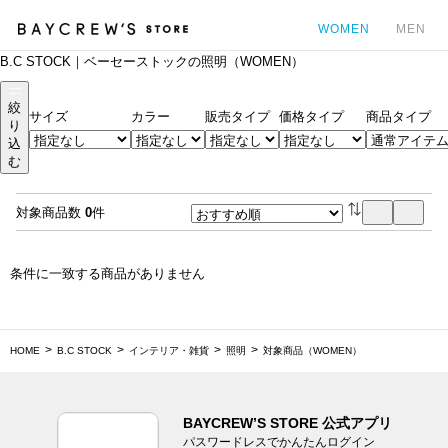
WOMEN
MEN
B.C STOCK｜ベーセーストックの照明（WOMEN）
カ
絞
サイズ
カラー
販売タイプ
価格タイプ
商品タイプ
り
込
む
対象商品数
0
件
条件に一致する商品がありません
HOME
B.C STOCK
インテリア・雑貨
照明
対象商品（WOMEN）
BAYCREW’S STORE 公式アプリ
パスワードレスでかんたんログイン