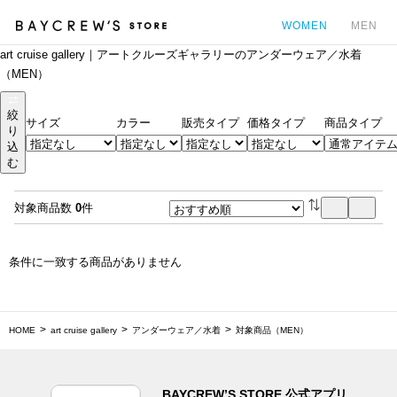
WOMEN
MEN
art cruise gallery｜アートクルーズギャラリーのアンダーウェア／水着
カ
（MEN）
絞
サイズ
カラー
販売タイプ
価格タイプ
商品タイプ
り
込
む
対象商品数
0
件
条件に一致する商品がありません
HOME
art cruise gallery
アンダーウェア／水着
対象商品（MEN）
BAYCREW’S STORE 公式アプリ