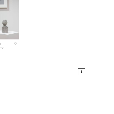
ry
bit
1