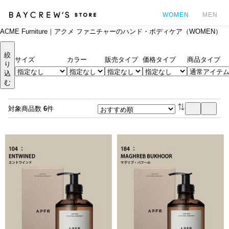
WOMEN
MEN
ACME Furniture｜アクメ ファニチャーのハンド・ボディケア（WOMEN）
カ
絞
サイズ
カラー
販売タイプ
価格タイプ
商品タイプ
り
込
む
対象商品数
6
件