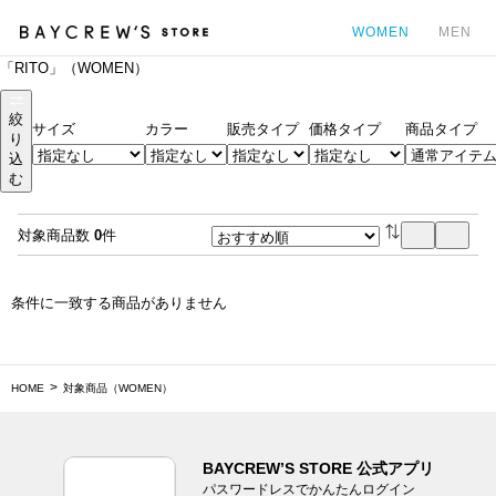
WOMEN
MEN
「RITO」（WOMEN）
カ
絞
サイズ
カラー
販売タイプ
価格タイプ
商品タイプ
り
込
む
対象商品数
0
件
条件に一致する商品がありません
HOME
対象商品（WOMEN）
BAYCREW’S STORE 公式アプリ
パスワードレスでかんたんログイン