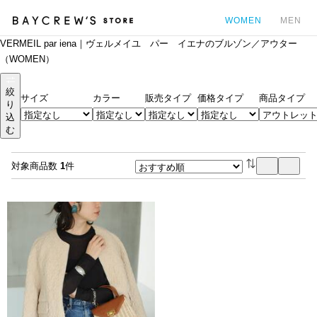
WOMEN
MEN
VERMEIL par iena｜ヴェルメイユ パー イエナのブルゾン／アウター
カ
（WOMEN）
絞
サイズ
カラー
販売タイプ
価格タイプ
商品タイプ
り
込
む
対象商品数
1
件