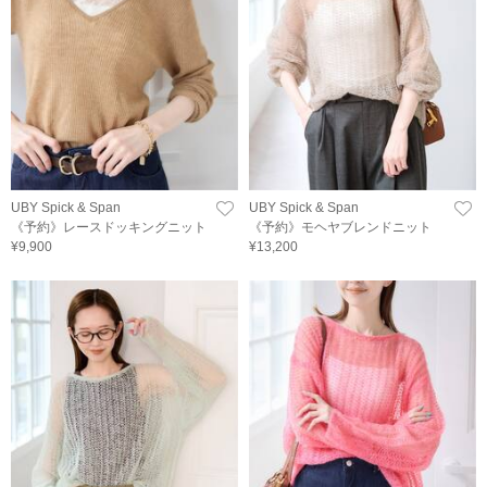
UBY Spick & Span
UBY Spick & Span
《予約》レースドッキングニット
《予約》モヘヤブレンドニット
¥9,900
¥13,200