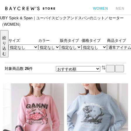
WOMEN
MEN
UBY Spick & Span｜ユーバイスピックアンドスパンのニット／セーター
カ
（WOMEN）
絞
サイズ
カラー
販売タイプ
価格タイプ
商品タイプ
り
込
む
対象商品数
26
件